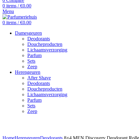
0
Compare
0
items
/
€
0.00
Menu
0
items
/
€
0.00
Damesgeuren
Deodorants
Doucheproducten
Lichaamsverzorging
Parfum
Sets
Zeep
Herengeuren
After Shave
Deodorants
Doucheproducten
Lichaamsverzorging
Parfum
Sets
Zeep
Click to enlarge
Home
Herengeuren
Deodorants
8×4 MEN Discovery Deodorant Roller