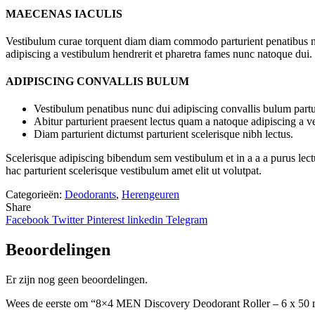
MAECENAS IACULIS
Vestibulum curae torquent diam diam commodo parturient penatibus nunc
adipiscing a vestibulum hendrerit et pharetra fames nunc natoque dui.
ADIPISCING CONVALLIS BULUM
Vestibulum penatibus nunc dui adipiscing convallis bulum partu
Abitur parturient praesent lectus quam a natoque adipiscing a 
Diam parturient dictumst parturient scelerisque nibh lectus.
Scelerisque adipiscing bibendum sem vestibulum et in a a a purus lect
hac parturient scelerisque vestibulum amet elit ut volutpat.
Categorieën:
Deodorants
,
Herengeuren
Share
Facebook
Twitter
Pinterest
linkedin
Telegram
Beoordelingen
Er zijn nog geen beoordelingen.
Wees de eerste om “8×4 MEN Discovery Deodorant Roller – 6 x 50 m