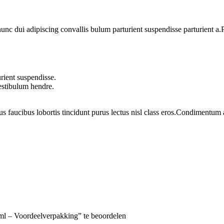
 dui adipiscing convallis bulum parturient suspendisse parturient a.Pa
rient suspendisse.
vestibulum hendre.
us faucibus lobortis tincidunt purus lectus nisl class eros.Condimentum
l – Voordeelverpakking” te beoordelen