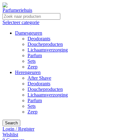
Selecteer categorie
Damesgeuren
Deodorants
Doucheproducten
Lichaamsverzorging
Parfum
Sets
Zeep
Herengeuren
After Shave
Deodorants
Doucheproducten
Lichaamsverzorging
Parfum
Sets
Zeep
Search
Login / Register
Wishlist