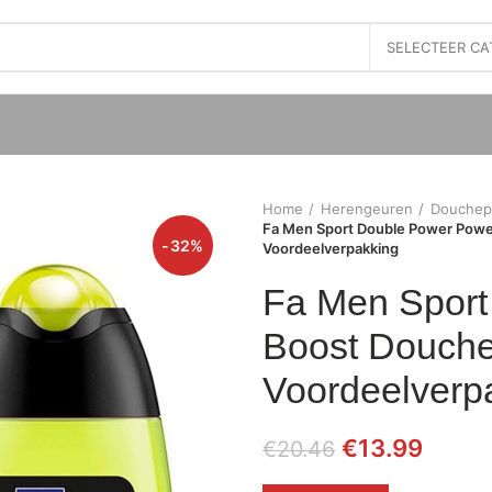
SELECTEER CA
Home
Herengeuren
Douchep
Fa Men Sport Double Power Powe
-32%
Voordeelverpakking
Fa Men Sport
Boost Douche
Voordeelverp
€
13.99
€
20.46