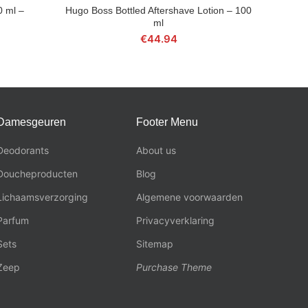
0 ml –
Hugo Boss Bottled Aftershave Lotion – 100
BESTEL NU
ml
€
44.94
Damesgeuren
Footer Menu
Deodorants
About us
Doucheproducten
Blog
Lichaamsverzorging
Algemene voorwaarden
Parfum
Privacyverklaring
Sets
Sitemap
Zeep
Purchase Theme