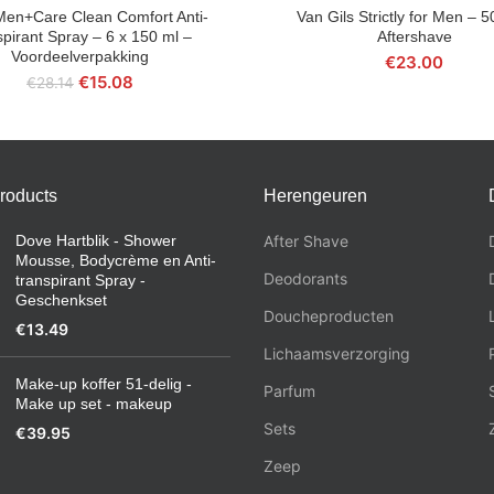
en+Care Clean Comfort Anti-
Van Gils Strictly for Men – 5
BESTEL NU
BESTEL NU
spirant Spray – 6 x 150 ml –
Aftershave
Voordeelverpakking
€
23.00
€
15.08
€
28.14
roducts
Herengeuren
Dove Hartblik - Shower
After Shave
Mousse, Bodycrème en Anti-
Deodorants
transpirant Spray -
Geschenkset
Doucheproducten
€
13.49
Lichaamsverzorging
Make-up koffer 51-delig -
Parfum
Make up set - makeup
Sets
€
39.95
Zeep