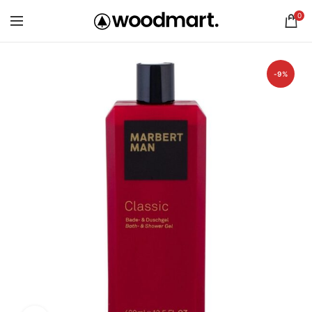
0
-9%