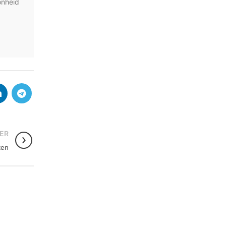
onheid
ER
ten