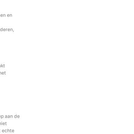
ten en
aderen,
akt
het
eep aan de
niet
t echte