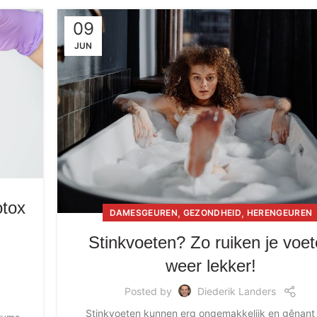
09
JUN
tox
,
,
DAMESGEUREN
GEZONDHEID
HERENGEUREN
Stinkvoeten? Zo ruiken je voe
weer lekker!
Posted by
Diederik Landers
Stinkvoeten kunnen erg ongemakkelijk en gênant z