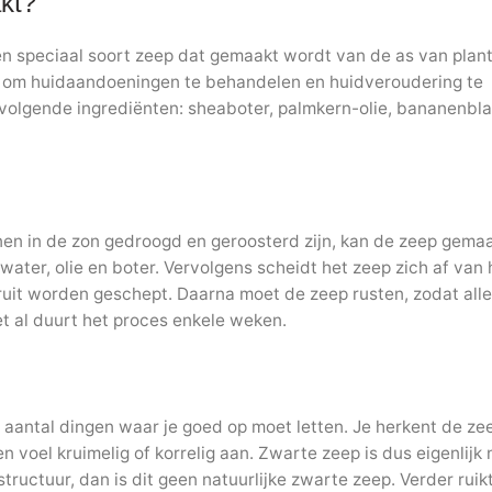
kt?
en speciaal soort zeep dat gemaakt wordt van de as van plan
kt om huidaandoeningen te behandelen en huidveroudering te
e volgende ingrediënten: sheaboter, palmkern-olie, bananenbl
en in de zon gedroogd en geroosterd zijn, kan de zeep gema
er, olie en boter. Vervolgens scheidt het zeep zich af van 
ruit worden geschept. Daarna moet de zeep rusten, zodat alle
t al duurt het proces enkele weken.
en aantal dingen waar je goed op moet letten. Je herkent de z
n voel kruimelig of korrelig aan. Zwarte zeep is dus eigenlijk 
ructuur, dan is dit geen natuurlijke zwarte zeep. Verder ruik