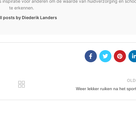
als inspiratie voor anderen om de waarde van huidverzorging en scho
te erkennen.
ll posts by Diederik Landers
OLD
Weer lekker ruiken na het spor