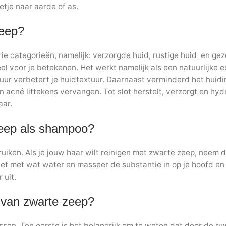
etje naar aarde of as.
zeep?
ie categorieën, namelijk: verzorgde huid, rustige huid en gez
 voor je betekenen. Het werkt namelijk als een natuurlijke ex
ur verbetert je huidtextuur. Daarnaast verminderd het huidirr
n acné littekens vervangen. Tot slot herstelt, verzorgt en hyd
aar.
zeep als shampoo?
uiken. Als je jouw haar wilt reinigen met zwarte zeep, neem 
et met wat water en masseer de substantie in op je hoofd en 
 uit.
s van zwarte zeep?
passen. Ten eerste is het belangrijk om te weten dat door de r