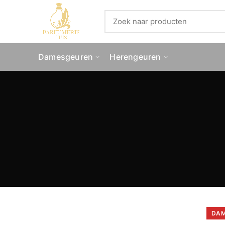
Damesgeuren
Herengeuren
DAM