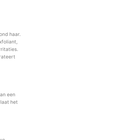
ond haar.
foliant,
itaties.
rateert
dan een
laat het
uwe