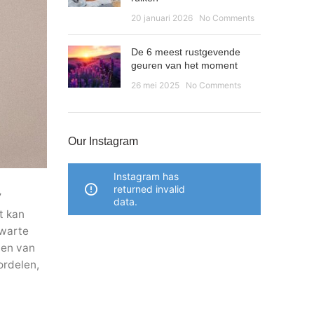
20 januari 2026
No Comments
De 6 meest rustgevende
geuren van het moment
26 mei 2025
No Comments
Our Instagram
Instagram has
returned invalid
’
data.
t kan
zwarte
len van
ordelen,