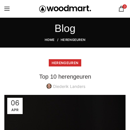
0
Blog
HOME
HERENGEUREN
HERENGEUREN
Top 10 herengeuren
Diederik Landers
06
APR